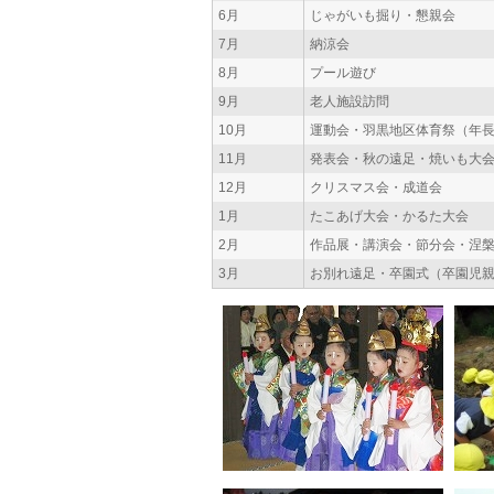
6月
じゃがいも掘り・懇親会
7月
納涼会
8月
プール遊び
9月
老人施設訪問
10月
運動会・羽黒地区体育祭（年
11月
発表会・秋の遠足・焼いも大
12月
クリスマス会・成道会
1月
たこあげ大会・かるた大会
2月
作品展・講演会・節分会・涅
3月
お別れ遠足・卒園式（卒園児