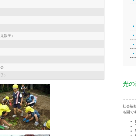
長児親子）
会
槃会
親子）
光の
社会福
も園で