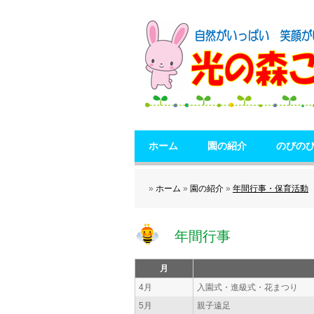
ホーム
園の紹介
のびの
»
ホーム
»
園の紹介
»
年間行事・保育活動
年間行事
月
4月
入園式・進級式・花まつり
5月
親子遠足