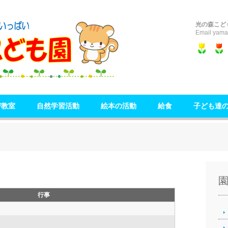
光の森こど
Email yama
び教室
自然学習活動
絵本の活動
給食
子ども達
行事