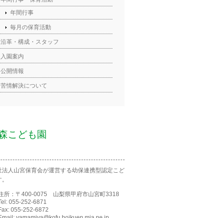
年間行事
毎月の保育活動
沿革・構成・スタッフ
入園案内
公開情報
苦情解決について
森こども園
祉法人山宮保育会が運営する幼保連携型認定こど
す。
住所：〒400-0075 山梨県甲府市山宮町3318
Tel: 055-252-6871
Fax: 055-252-6872
Email: yamamiya@kofu.hoikuen.mia.ne.jp