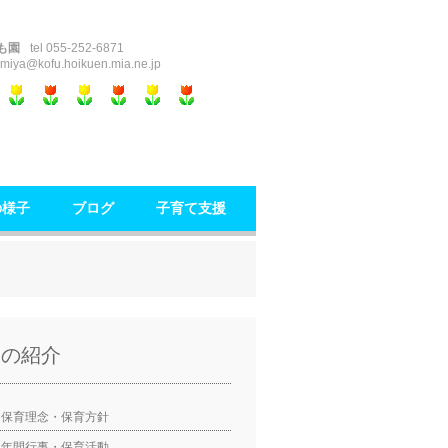
も園
tel 055-252-6871
miya@kofu.hoikuen.mia.ne.jp
の様子
ブログ
子育て支援
園の紹介
保育理念・保育方針
年間行事・保育活動